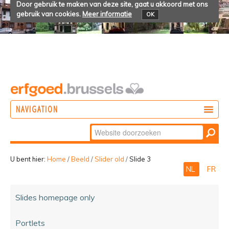
Door gebruik te maken van deze site, gaat u akkoord met ons
gebruik van cookies.
Meer informatie
OK
NAVIGATION
Zoek
DOEN
Geavanceerd
ONTDEKKEN
zoeken...
U bent hier:
Home
/
Beeld
/
Slider old
/
Slide 3
NL
FR
BELEVEN
Slides homepage only
Portlets