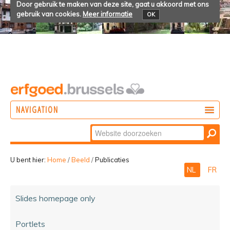
Door gebruik te maken van deze site, gaat u akkoord met ons
gebruik van cookies.
Meer informatie
OK
NAVIGATION
Zoek
DOEN
Geavanceerd
ONTDEKKEN
zoeken...
U bent hier:
Home
/
Beeld
/
Publicaties
NL
FR
BELEVEN
Slides homepage only
Portlets