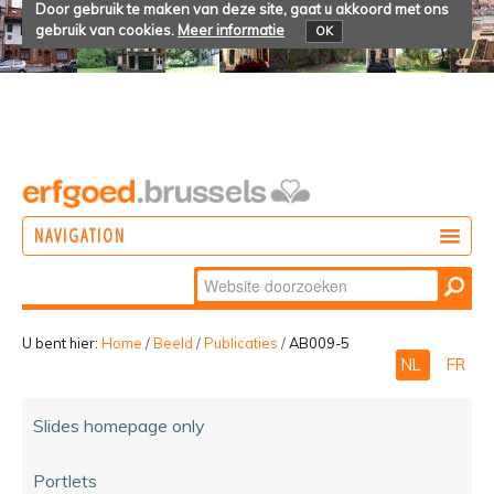
Door gebruik te maken van deze site, gaat u akkoord met ons
gebruik van cookies.
Meer informatie
OK
NAVIGATION
Zoek
DOEN
Geavanceerd
ONTDEKKEN
zoeken...
U bent hier:
Home
/
Beeld
/
Publicaties
/
AB009-5
NL
FR
BELEVEN
Slides homepage only
Portlets