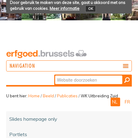
Door gebruik te maken van deze site, gaat u akkoord met ons
gebruik van cookies.
Meer informatie
OK
NAVIGATION
Zoek
DOEN
Geavanceerd
ONTDEKKEN
zoeken...
U bent hier:
Home
/
Beeld
/
Publicaties
/
WK Uitbreiding Zuid
NL
FR
BELEVEN
Slides homepage only
Portlets