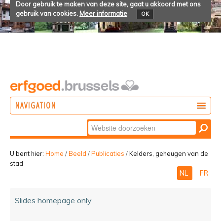
Door gebruik te maken van deze site, gaat u akkoord met ons
gebruik van cookies.
Meer informatie
OK
NAVIGATION
Zoek
DOEN
Geavanceerd
ONTDEKKEN
zoeken...
U bent hier:
Home
/
Beeld
/
Publicaties
/
Kelders, geheugen van de
stad
BELEVEN
NL
FR
Slides homepage only