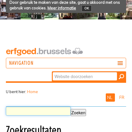
Door gebruik te maken van deze site, gaat u akkoord met ons
gebruik van cookies.
Meer informatie
OK
NAVIGATION
Zoek
DOEN
Geavanceerd
ONTDEKKEN
zoeken...
U bent hier:
Home
NL
FR
BELEVEN
Zoekresultaten