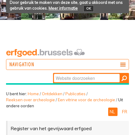
Door gebruik te maken van deze site, gaat u akkoord met ons
gebruik van cookies.
Meer informatie
OK
NAVIGATION
Zoek
DOEN
Geavanceerd
ONTDEKKEN
zoeken...
U bent hier:
Home
/
Ontdekken
/
Publicaties
/
Reeksen over archeologie
/
Een vitrine voor de archeologie
/
Uit
BELEVEN
andere oorden
NL
FR
Register van het gevrijwaard erfgoed