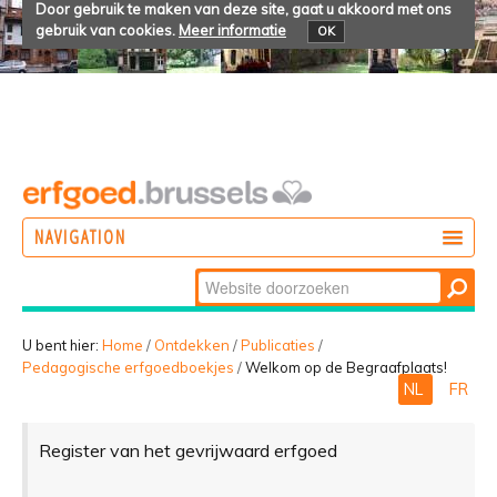
Door gebruik te maken van deze site, gaat u akkoord met ons
gebruik van cookies.
Meer informatie
OK
NAVIGATION
Zoek
DOEN
Geavanceerd
ONTDEKKEN
zoeken...
U bent hier:
Home
/
Ontdekken
/
Publicaties
/
Pedagogische erfgoedboekjes
/
Welkom op de Begraafplaats!
BELEVEN
NL
FR
Register van het gevrijwaard erfgoed