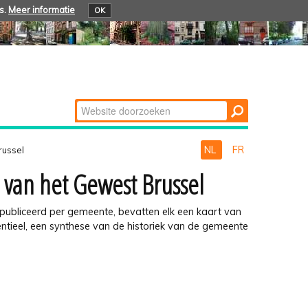
s.
Meer informatie
OK
Zoek
Geavanceerd
zoeken...
NL
FR
russel
 van het Gewest Brussel
publiceerd per gemeente, bevatten elk een kaart van
ntieel, een synthese van de historiek van de gemeente