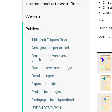
Om ze
Internationaal erfgoed in Brussel
Om de
U kan
Werven
Filter
Publicaties
Toon
Tijdschrift Erfgoed Brussel
Ons tijdschrift per artikel
Brussel, stad van kunst en
geschiedenis
Reeksen over archeologie
Rondleidingen
Expositieboekjes
Praktische boekjes
Pedagogische erfgoedboekjes
URBAN RESEARCH