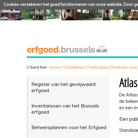
Cookies verzekeren het goed functionneren van onze website. Door geb
U bent hier:
Home
/
Ontdekken
/
Publicaties
/
Reeksen over
Atla
Register van het gevrijwaard
erfgoed
De Atlas
de beken
Inventarissen van het Brussels
en een i
erfgoed
Een publ
Beheersplannen voor het Erfgoed
Standaar