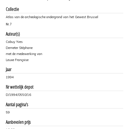
Collectie
Atlas van de archeologische ondergrond van het Gewest Brussel
Nr.
7
Auteur(s)
Cabuy Yves
Demeter Stéphane
met de medewerking van
Leuxe Françoise
Jaar
1994
Nr wettelijk depot
D/1994/0550/16
Aantal pagina's
59
Aanbevolen prijs