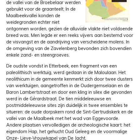
de vallei van de Broebelaar werden
gebruikt voor de graanteelt. In de
Maalbeekvallei konden de
weidegronden echter niet
ontgonnen worden, gezien de alluviale vlakte niet voldoende
breed was. Men legde er een reeks vijvers aan bestemd voor
de visvangst en de aandrijving van verscheidene molens. In
de omgeving van de Zavelenberg bevonden zich bovendien
enkele zand- en steengroeves.
De oudste vondst in Etterbeek, een fragment van een
paleolithisch werktuig, werd gedaan in de Maloulaan. Het
neolithicum in de gemeente kenmerkt zich door twee clusters
van werktuigen, aangetroffen in de Oudergemselaan en de
Baron Lambertstraat en door een kling in silex die gevonden
werd in de Gérardstraat. De tien middeleeuwse en
postmiddeleeuwse sites zijn duidelijk in twee ensembles te
situeren: de oude dorpskern rond de Sint-Gertrudiskerk en de
vallei van de Maalbeek met het wad van Eggevoorde.
Andere plaatsen vervolledigen de archeologische kaart: het
eigendom Hap, het gehucht Oud Geleeg en de voormalige
Onze- Lieve-Vrouwkapel van De Jacht.