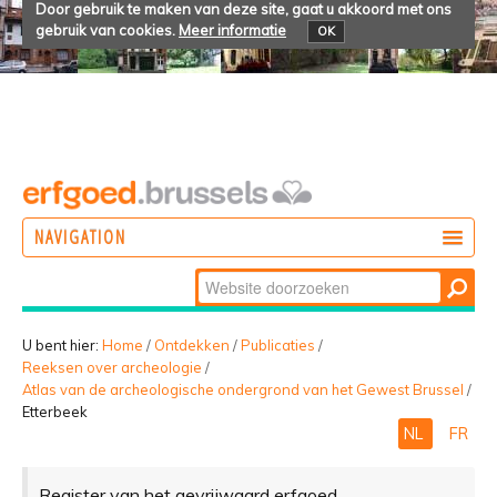
Door gebruik te maken van deze site, gaat u akkoord met ons
gebruik van cookies.
Meer informatie
OK
NAVIGATION
Zoek
DOEN
Geavanceerd
ONTDEKKEN
zoeken...
U bent hier:
Home
/
Ontdekken
/
Publicaties
/
Reeksen over archeologie
/
BELEVEN
Atlas van de archeologische ondergrond van het Gewest Brussel
/
Etterbeek
NL
FR
Register van het gevrijwaard erfgoed