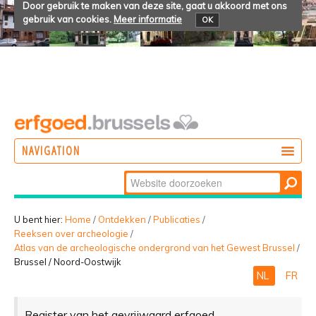
Door gebruik te maken van deze site, gaat u akkoord met ons
gebruik van cookies.
Meer informatie
OK
NAVIGATION
Zoek
DOEN
Geavanceerd
ONTDEKKEN
zoeken...
U bent hier:
Home
/
Ontdekken
/
Publicaties
/
Reeksen over archeologie
/
BELEVEN
Atlas van de archeologische ondergrond van het Gewest Brussel
/
Brussel / Noord-Oostwijk
NL
FR
Register van het gevrijwaard erfgoed