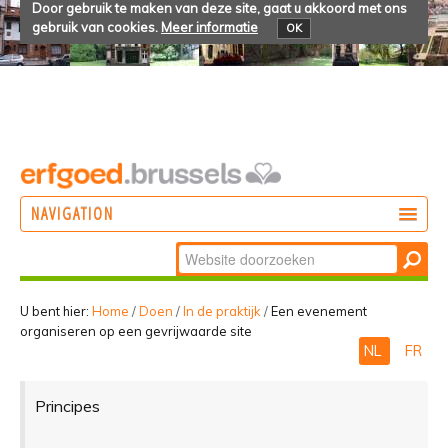
Door gebruik te maken van deze site, gaat u akkoord met ons
gebruik van cookies.
Meer informatie
OK
NAVIGATION
Zoek
DOEN
Geavanceerd
ONTDEKKEN
zoeken...
U bent hier:
Home
/
Doen
/
In de praktijk
/
Een evenement
organiseren op een gevrijwaarde site
BELEVEN
NL
FR
Principes