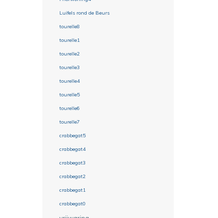
Luifels rond de Beurs
tourelle8
tourelle1
tourelle2
tourelle3
tourelle4
tourelle5
tourelle6
tourelle7
crabbegat5
crabbegat4
crabbegat3
crabbegat2
crabbegat1
crabbegat0
vrijwaring