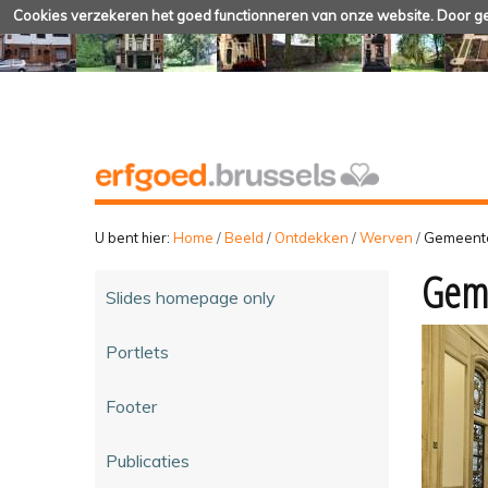
Cookies verzekeren het goed functionneren van onze website. Door geb
U bent hier:
Home
/
Beeld
/
Ontdekken
/
Werven
/
Gemeente
Geme
Slides homepage only
Portlets
Footer
Publicaties