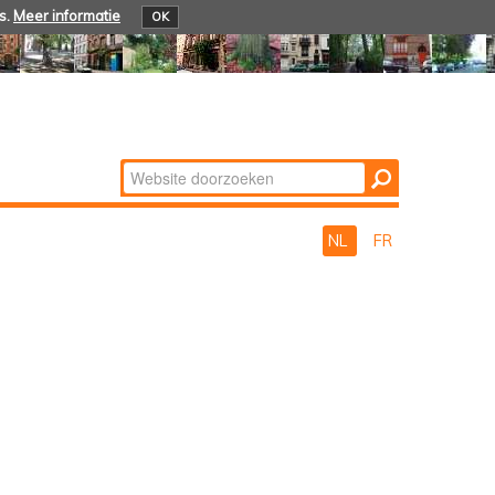
s.
Meer informatie
OK
Zoek
Geavanceerd
zoeken...
NL
FR