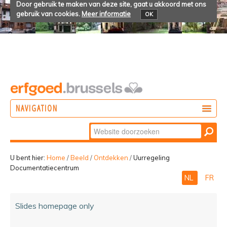
Door gebruik te maken van deze site, gaat u akkoord met ons
gebruik van cookies.
Meer informatie
OK
NAVIGATION
Zoek
DOEN
Geavanceerd
ONTDEKKEN
zoeken...
U bent hier:
Home
/
Beeld
/
Ontdekken
/
Uurregeling
Documentatiecentrum
BELEVEN
NL
FR
Slides homepage only