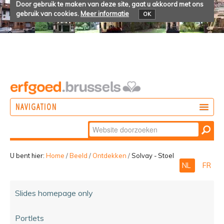
Door gebruik te maken van deze site, gaat u akkoord met ons
gebruik van cookies.
Meer informatie
OK
NAVIGATION
Zoek
DOEN
Geavanceerd
ONTDEKKEN
zoeken...
U bent hier:
Home
/
Beeld
/
Ontdekken
/
Solvay - Stoel
NL
FR
BELEVEN
Slides homepage only
Portlets