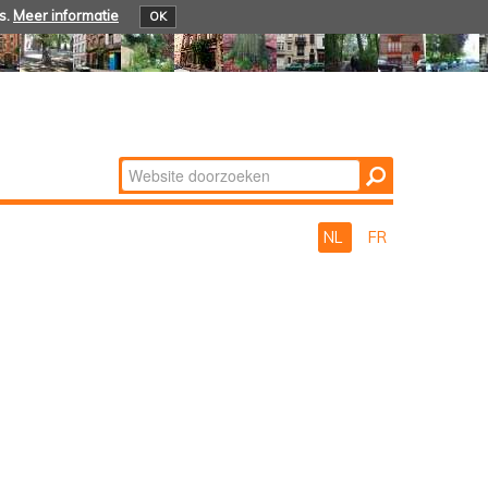
s.
Meer informatie
OK
Zoek
Geavanceerd
zoeken...
NL
FR