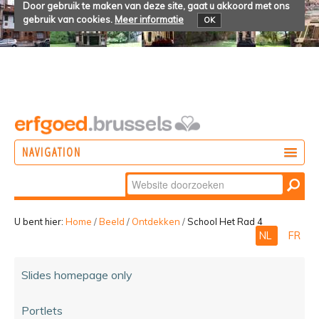
Door gebruik te maken van deze site, gaat u akkoord met ons
gebruik van cookies.
Meer informatie
OK
NAVIGATION
Zoek
DOEN
Geavanceerd
ONTDEKKEN
zoeken...
U bent hier:
Home
/
Beeld
/
Ontdekken
/
School Het Rad 4
NL
FR
BELEVEN
Slides homepage only
Portlets