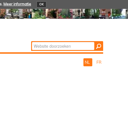
s.
Meer informatie
OK
Zoek
Geavanceerd
zoeken...
NL
FR