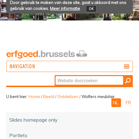
Door gebruik te maken van deze site, gaat u akkoord met ons
gebruik van cookies.
Meer informatie
OK
NAVIGATION
Zoek
DOEN
Geavanceerd
ONTDEKKEN
zoeken...
U bent hier:
Home
/
Beeld
/
Ontdekken
/
Wolfers meubilair
NL
FR
BELEVEN
Slides homepage only
Portlets