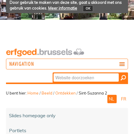
Door gebruik te maken van deze site, gaat u akkoord met ons
gebruik van cookies.
Meer informatie
OK
NAVIGATION
Zoek
DOEN
Geavanceerd
ONTDEKKEN
zoeken...
U bent hier:
Home
/
Beeld
/
Ontdekken
/
Sint-Suzanna 2
NL
FR
BELEVEN
Slides homepage only
Portlets