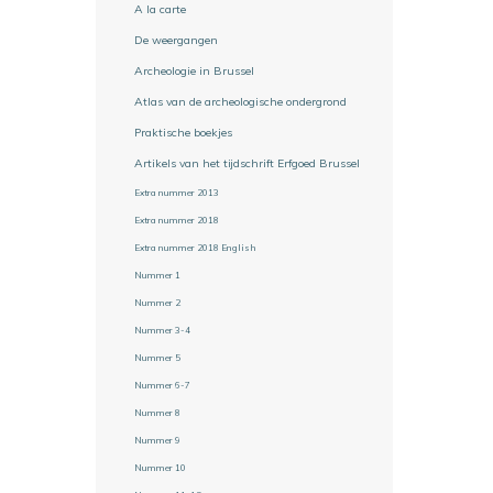
A la carte
De weergangen
Archeologie in Brussel
Atlas van de archeologische ondergrond
Praktische boekjes
Artikels van het tijdschrift Erfgoed Brussel
Extra nummer 2013
Extra nummer 2018
Extra nummer 2018 English
Nummer 1
Nummer 2
Nummer 3-4
Nummer 5
Nummer 6-7
Nummer 8
Nummer 9
Nummer 10