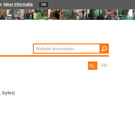
s.
Meer informatie
OK
Zoek
Geavanceerd
zoeken...
NL
FR
 bytes)