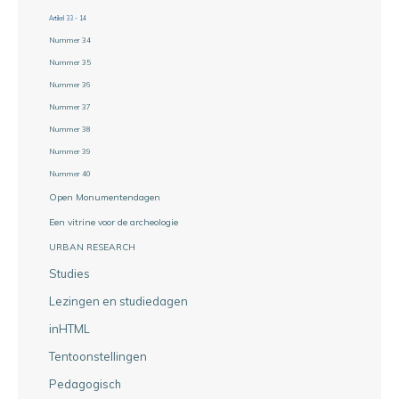
Artikel 33 - 14
Nummer 34
Nummer 35
Nummer 36
Nummer 37
Nummer 38
Nummer 39
Nummer 40
Open Monumentendagen
Een vitrine voor de archeologie
URBAN RESEARCH
Studies
Lezingen en studiedagen
inHTML
Tentoonstellingen
Pedagogisch