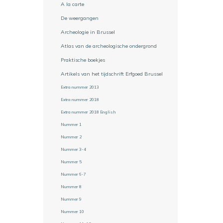
A la carte
De weergangen
Archeologie in Brussel
Atlas van de archeologische ondergrond
Praktische boekjes
Artikels van het tijdschrift Erfgoed Brussel
Extra nummer 2013
Extra nummer 2018
Extra nummer 2018 English
Nummer 1
Nummer 2
Nummer 3-4
Nummer 5
Nummer 6-7
Nummer 8
Nummer 9
Nummer 10