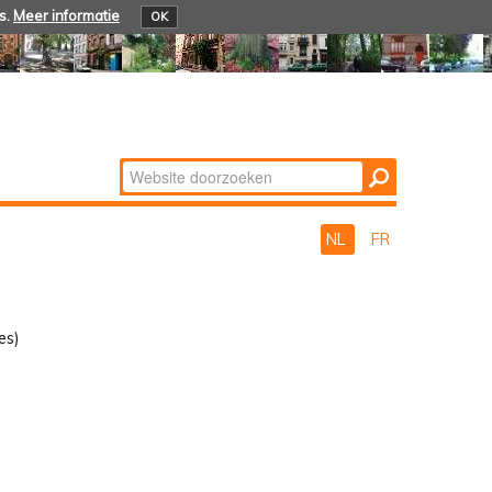
s.
Meer informatie
OK
Zoek
Geavanceerd
zoeken...
NL
FR
es)