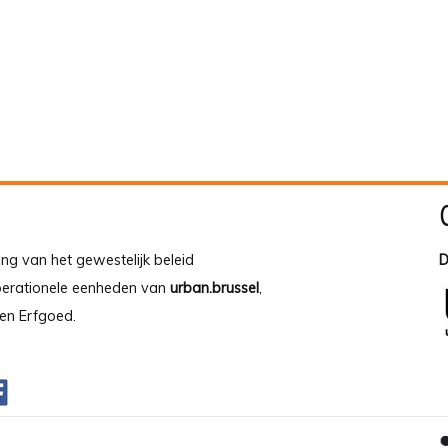
ing van het gewestelijk beleid
D
operationele eenheden van
urban.brussel
,
en Erfgoed.