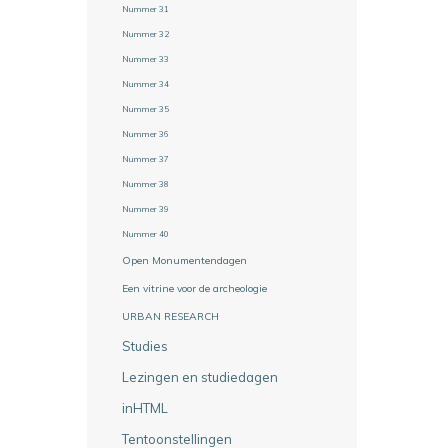
Nummer 31
Nummer 32
Nummer 33
Nummer 34
Nummer 35
Nummer 36
Nummer 37
Nummer 38
Nummer 39
Nummer 40
Open Monumentendagen
Een vitrine voor de archeologie
URBAN RESEARCH
Studies
Lezingen en studiedagen
inHTML
Tentoonstellingen