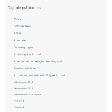
Digitale publicaties
epub
pdf versies
BSKG
A la carte
De weergangen
Archeologie in Brussel
Atlas van de archeologische ondergrond
Praktische boekjes
Artikels van het tijdschrift Erfgoed Brussel
Extra nummer 2013
Extra nummer 2018
Extra nummer 2018 English
Nummer 1
Nummer 2