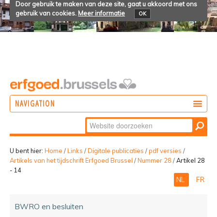
Door gebruik te maken van deze site, gaat u akkoord met ons
gebruik van cookies.
Meer informatie
OK
NAVIGATION
Zoek
DOEN
Geavanceerd
ONTDEKKEN
zoeken...
U bent hier:
Home
/
Links
/
Digitale publicaties
/
pdf versies
/
Artikels van het tijdschrift Erfgoed Brussel
/
Nummer 28
/
Artikel 28
BELEVEN
- 14
NL
FR
BWRO en besluiten