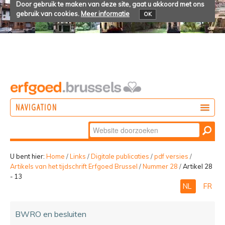
Door gebruik te maken van deze site, gaat u akkoord met ons
gebruik van cookies.
Meer informatie
OK
NAVIGATION
Zoek
DOEN
Geavanceerd
ONTDEKKEN
zoeken...
U bent hier:
Home
/
Links
/
Digitale publicaties
/
pdf versies
/
Artikels van het tijdschrift Erfgoed Brussel
/
Nummer 28
/
Artikel 28
BELEVEN
- 13
NL
FR
BWRO en besluiten