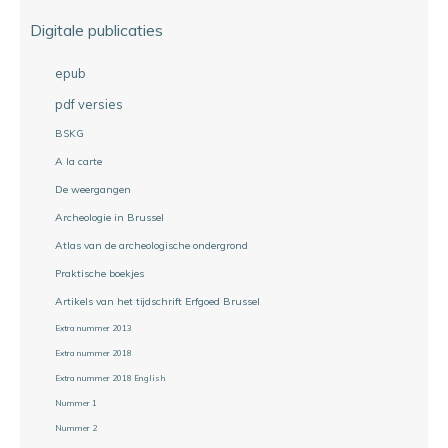
Digitale publicaties
epub
pdf versies
BSKG
A la carte
De weergangen
Archeologie in Brussel
Atlas van de archeologische ondergrond
Praktische boekjes
Artikels van het tijdschrift Erfgoed Brussel
Extra nummer 2013
Extra nummer 2018
Extra nummer 2018 English
Nummer 1
Nummer 2