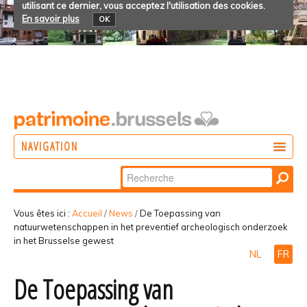
utilisant ce dernier, vous acceptez l'utilisation des cookies.
En savoir plus
OK
NAVIGATION
Chercher par
AGIR
Recherche
DÉCOUVRIR
avancée…
Vous êtes ici :
Accueil
/
News
/
De Toepassing van
natuurwetenschappen in het preventief archeologisch onderzoek
PARTICIPER
in het Brusselse gewest
NL
FR
De Toepassing van