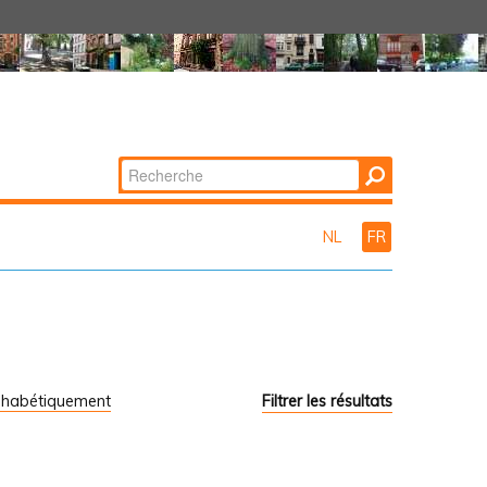
Chercher par
Recherche
avancée…
NL
FR
phabétiquement
Filtrer les résultats