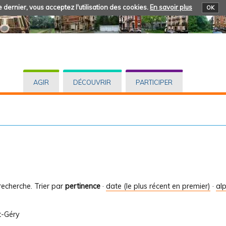
 dernier, vous acceptez l'utilisation des cookies.
En savoir plus
OK
AGIR
DÉCOUVRIR
PARTICIPER
recherche.
Trier par
pertinence
·
date (le plus récent en premier)
·
al
t-Géry