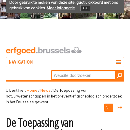
Door gebruik te maken van deze site, gaat u akkoord met ons
gebruik van cookies.
Meer informatie
OK
NAVIGATION
Zoek
DOEN
Geavanceerd
ONTDEKKEN
zoeken...
U bent hier:
Home
/
News
/
De Toepassing van
natuurwetenschappen in het preventief archeologisch onderzoek
BELEVEN
in het Brusselse gewest
NL
FR
De Toepassing van