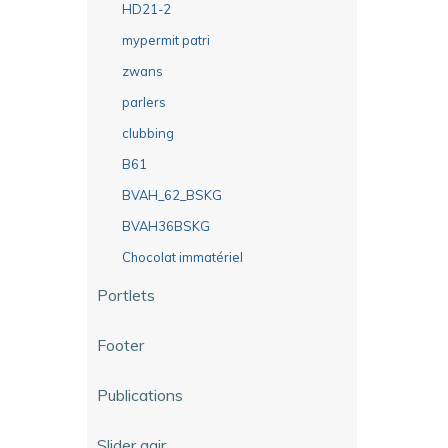
HD21-2
mypermit patri
zwans
parlers
clubbing
B61
BVAH_62_BSKG
BVAH36BSKG
Chocolat immatériel
Portlets
Footer
Publications
Slider agir