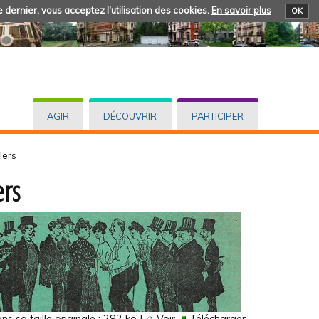
 dernier, vous acceptez l'utilisation des cookies.
En savoir plus
OK
AGIR
DÉCOUVRIR
PARTICIPER
lers
ers
s sa taille originale :
282 ko
|
Voir
Télécharger