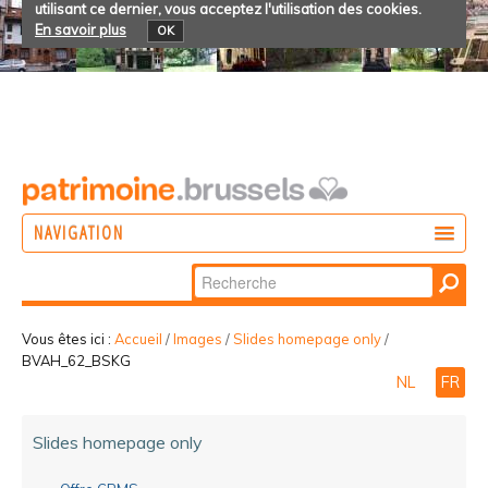
utilisant ce dernier, vous acceptez l'utilisation des cookies.
En savoir plus
OK
NAVIGATION
Chercher par
AGIR
Recherche
DÉCOUVRIR
avancée…
Vous êtes ici :
Accueil
/
Images
/
Slides homepage only
/
BVAH_62_BSKG
PARTICIPER
NL
FR
Slides homepage only