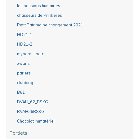
les passions humaines
chasseurs de Prinkeres
Petit Patrimoine changement 2021
HD21-1
HD21-2
mypermit patri
zwans
parlers
clubbing
B61
BVAH_62_BSKG
BVAH36BSKG
Chocolat immatériel
Portlets