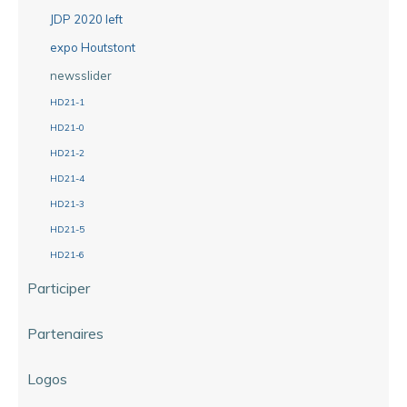
JDP 2020 left
expo Houtstont
newsslider
HD21-1
HD21-0
HD21-2
HD21-4
HD21-3
HD21-5
HD21-6
Participer
Partenaires
Logos