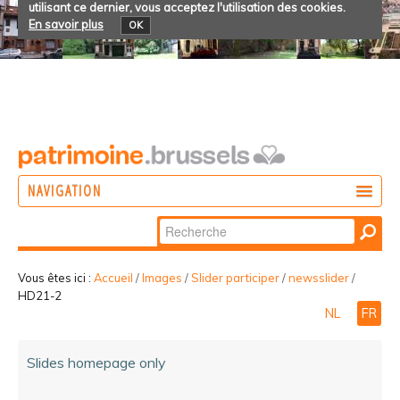
utilisant ce dernier, vous acceptez l'utilisation des cookies.
En savoir plus
OK
NAVIGATION
Chercher par
AGIR
Recherche
DÉCOUVRIR
avancée…
Vous êtes ici :
Accueil
/
Images
/
Slider participer
/
newsslider
/
HD21-2
PARTICIPER
NL
FR
Slides homepage only