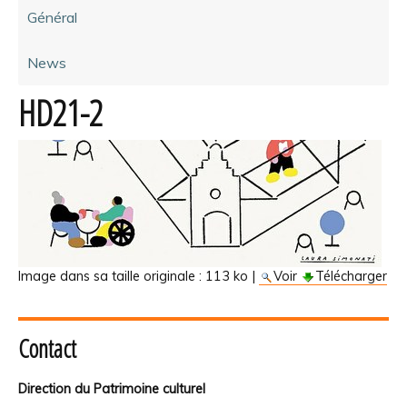
Général
News
HD21-2
Image dans sa taille originale :
113 ko
|
Voir
Télécharger
Contact
Direction du Patrimoine culturel