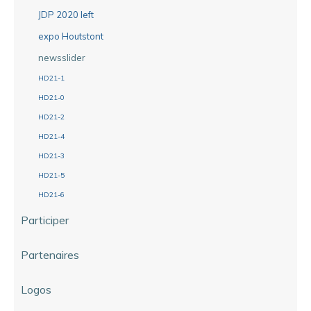
JDP 2020 left
expo Houtstont
newsslider
HD21-1
HD21-0
HD21-2
HD21-4
HD21-3
HD21-5
HD21-6
Participer
Partenaires
Logos