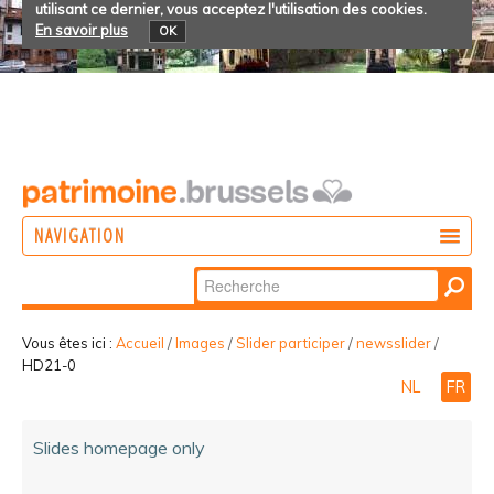
utilisant ce dernier, vous acceptez l'utilisation des cookies.
En savoir plus
OK
NAVIGATION
Chercher par
AGIR
Recherche
DÉCOUVRIR
avancée…
Vous êtes ici :
Accueil
/
Images
/
Slider participer
/
newsslider
/
HD21-0
PARTICIPER
NL
FR
Slides homepage only