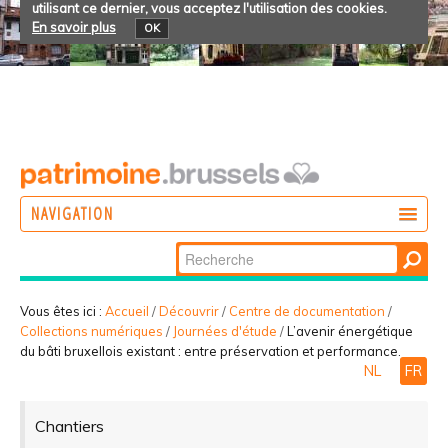
utilisant ce dernier, vous acceptez l'utilisation des cookies.
En savoir plus
OK
NAVIGATION
Chercher par
AGIR
Recherche
DÉCOUVRIR
avancée…
Vous êtes ici :
Accueil
/
Découvrir
/
Centre de documentation
/
Collections numériques
/
Journées d'étude
/
L’avenir énergétique
PARTICIPER
du bâti bruxellois existant : entre préservation et performance.
NL
FR
Chantiers