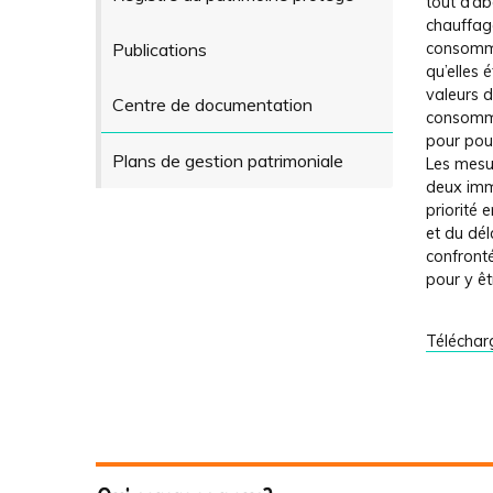
tout d’ab
chauffage
Publications
consomma
qu’elles 
valeurs 
Centre de documentation
consomma
pour pouv
Plans de gestion patrimoniale
Les mesur
deux imm
priorité 
et du dél
confronté
pour y êt
Téléchar