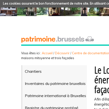
Les cookies assurent le bon fonctionnement de notre site. En utilisant ce
Vous êtes ici :
Accueil
/
Découvrir
/
Centre de documentatio
maisons mitoyenne et trois façades
Le L
Chantiers
éner
Inventaires du patrimoine bruxellois
faça
Patrimoine international à Bruxelles
Afin d’él
énergétiq
Registre du patrimoine protégé