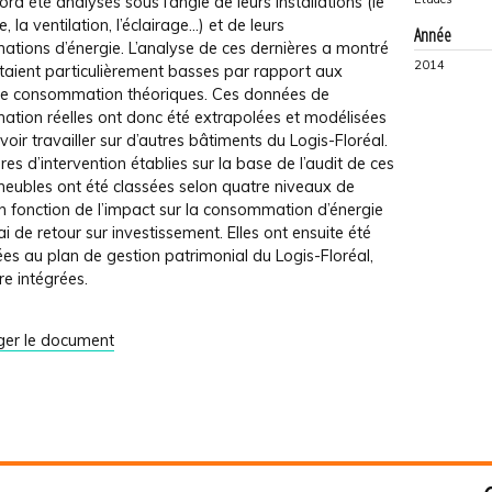
ord été analysés sous l’angle de leurs installations (le
, la ventilation, l’éclairage…) et de leurs
Année
tions d’énergie. L’analyse de ces dernières a montré
2014
étaient particulièrement basses par rapport aux
de consommation théoriques. Ces données de
tion réelles ont donc été extrapolées et modélisées
oir travailler sur d’autres bâtiments du Logis-Floréal.
es d’intervention établies sur la base de l’audit de ces
eubles ont été classées selon quatre niveaux de
en fonction de l’impact sur la consommation d’énergie
ai de retour sur investissement. Elles ont ensuite été
es au plan de gestion patrimonial du Logis-Floréal,
re intégrées.
ger le document