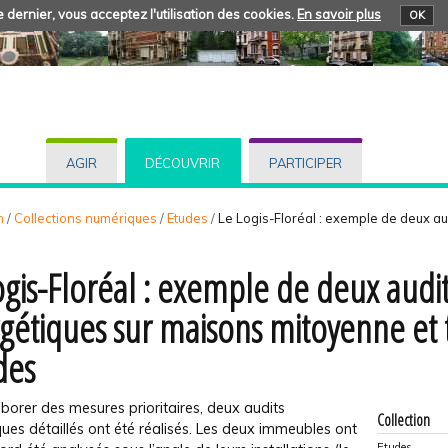
 dernier, vous acceptez l'utilisation des cookies.
En savoir plus
OK
AGIR
DÉCOUVRIR
PARTICIPER
n
/
Collections numériques
/
Etudes
/
Le Logis-Floréal : exemple de deux au
ogis-Floréal : exemple de deux audi
gétiques sur maisons mitoyenne et t
des
aborer des mesures prioritaires, deux audits
Collection
ues détaillés ont été réalisés. Les deux immeubles ont
Etudes