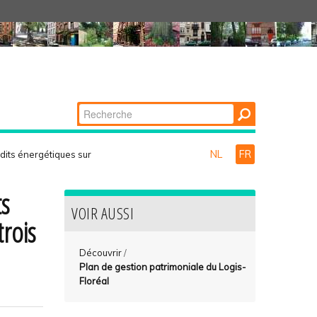
Chercher par
Recherche
avancée…
NL
FR
dits énergétiques sur
ts
VOIR AUSSI
rois
Découvrir
/
Plan de gestion patrimoniale du Logis-
Floréal