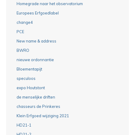
Homegrade naar het observatorium
Europees Erfgoedlabel
change4
PCE
New name & address
BWRO
nieuwe ordonnantie
Bloementapijt
speculoos
expo Houtstont
de menselijke driften
chasseurs de Prinkeres
Klein Erfgoed wijziging 2021
HD21-1
HD21-2