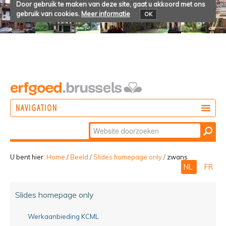
Door gebruik te maken van deze site, gaat u akkoord met ons
gebruik van cookies.
Meer informatie
OK
NAVIGATION
Zoek
DOEN
Geavanceerd
ONTDEKKEN
zoeken...
U bent hier:
Home
/
Beeld
/
Slides homepage only
/
zwans
NL
FR
BELEVEN
Slides homepage only
Werkaanbieding KCML