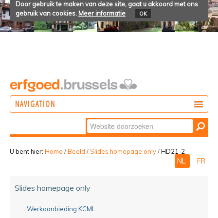
Door gebruik te maken van deze site, gaat u akkoord met ons
gebruik van cookies.
Meer informatie
OK
NAVIGATION
Zoek
DOEN
Geavanceerd
ONTDEKKEN
zoeken...
U bent hier:
Home
/
Beeld
/
Slides homepage only
/
HD21-2
NL
FR
BELEVEN
Slides homepage only
Werkaanbieding KCML