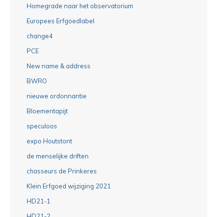
Homegrade naar het observatorium
Europees Erfgoedlabel
change4
PCE
New name & address
BWRO
nieuwe ordonnantie
Bloementapijt
speculoos
expo Houtstont
de menselijke driften
chasseurs de Prinkeres
Klein Erfgoed wijziging 2021
HD21-1
HD21-2