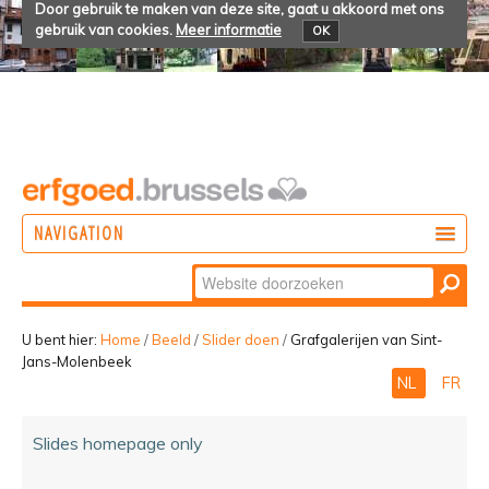
Door gebruik te maken van deze site, gaat u akkoord met ons
gebruik van cookies.
Meer informatie
OK
NAVIGATION
Zoek
DOEN
Geavanceerd
ONTDEKKEN
zoeken...
U bent hier:
Home
/
Beeld
/
Slider doen
/
Grafgalerijen van Sint-
Jans-Molenbeek
BELEVEN
NL
FR
Slides homepage only