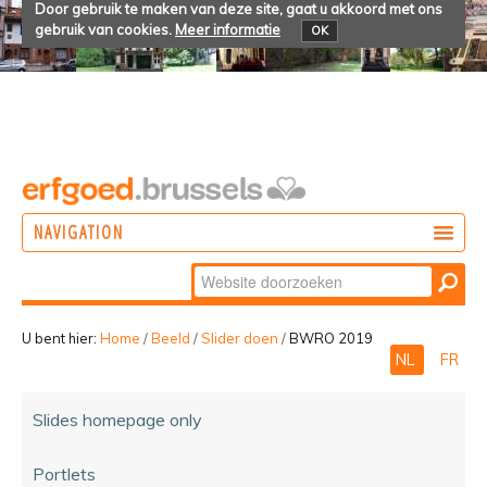
Door gebruik te maken van deze site, gaat u akkoord met ons
gebruik van cookies.
Meer informatie
OK
NAVIGATION
Zoek
DOEN
Geavanceerd
ONTDEKKEN
zoeken...
U bent hier:
Home
/
Beeld
/
Slider doen
/
BWRO 2019
NL
FR
BELEVEN
Slides homepage only
Portlets