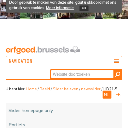
Door gebruik te maken van deze site, gaat u akkoord met ons
gebruik van cookies.
Meer informatie
OK
NAVIGATION
Zoek
DOEN
Geavanceerd
ONTDEKKEN
zoeken...
U bent hier:
Home
/
Beeld
/
Slider beleven
/
newsslider
/
HD21-5
NL
FR
BELEVEN
Slides homepage only
Portlets