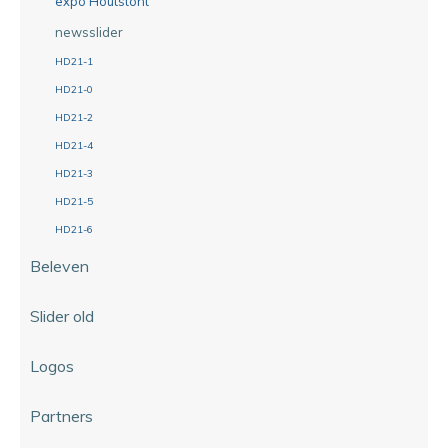
expo Houtstont
newsslider
HD21-1
HD21-0
HD21-2
HD21-4
HD21-3
HD21-5
HD21-6
Beleven
Slider old
Logos
Partners