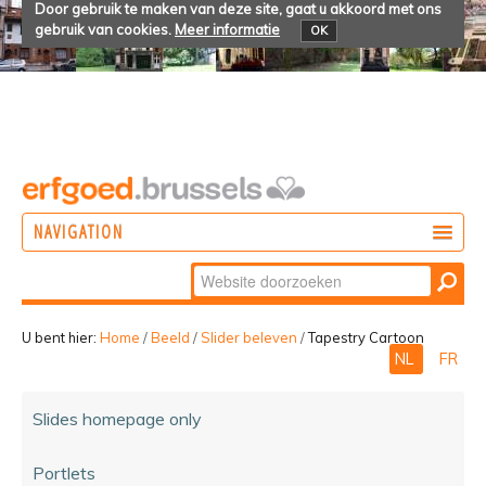
Door gebruik te maken van deze site, gaat u akkoord met ons
gebruik van cookies.
Meer informatie
OK
NAVIGATION
Zoek
DOEN
Geavanceerd
ONTDEKKEN
zoeken...
U bent hier:
Home
/
Beeld
/
Slider beleven
/
Tapestry Cartoon
NL
FR
BELEVEN
Slides homepage only
Portlets