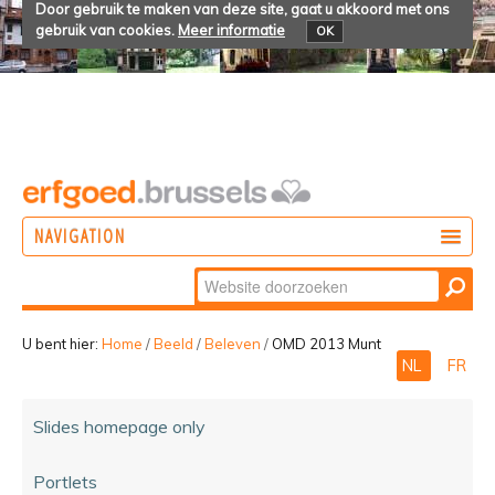
Door gebruik te maken van deze site, gaat u akkoord met ons
gebruik van cookies.
Meer informatie
OK
NAVIGATION
Zoek
DOEN
Geavanceerd
ONTDEKKEN
zoeken...
U bent hier:
Home
/
Beeld
/
Beleven
/
OMD 2013 Munt
NL
FR
BELEVEN
Slides homepage only
Portlets