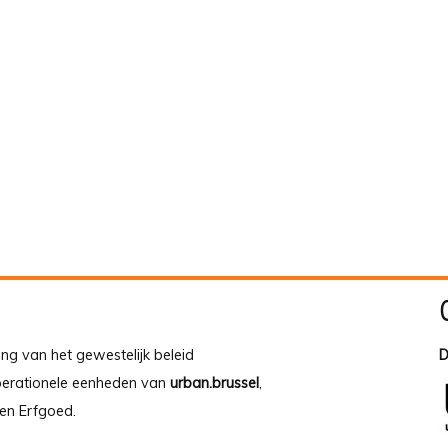
ing van het gewestelijk beleid
D
operationele eenheden van
urban.brussel
,
en Erfgoed.