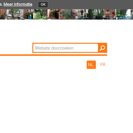
s.
Meer informatie
OK
Zoek
Geavanceerd
zoeken...
NL
FR