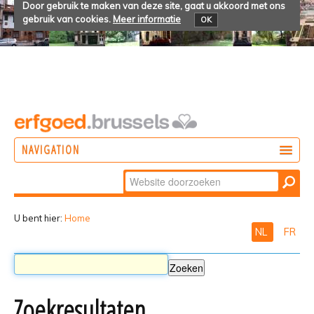
Door gebruik te maken van deze site, gaat u akkoord met ons
gebruik van cookies.
Meer informatie
OK
NAVIGATION
Zoek
DOEN
Geavanceerd
ONTDEKKEN
zoeken...
U bent hier:
Home
NL
FR
BELEVEN
Zoekresultaten