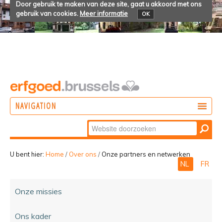
Door gebruik te maken van deze site, gaat u akkoord met ons
gebruik van cookies.
Meer informatie
OK
NAVIGATION
Zoek
DOEN
Geavanceerd
ONTDEKKEN
zoeken...
U bent hier:
Home
/
Over ons
/
Onze partners en netwerken
NL
FR
BELEVEN
Onze missies
Ons kader