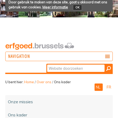
Door gebruik te maken van deze site, gaat u akkoord met ons
gebruik van cookies.
Meer informatie
OK
NAVIGATION
Zoek
DOEN
Geavanceerd
ONTDEKKEN
zoeken...
U bent hier:
Home
/
Over ons
/
Ons kader
NL
FR
BELEVEN
Onze missies
Ons kader