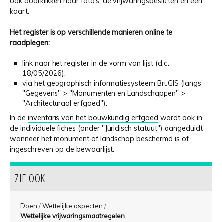
ook doorklikken naar foto’s, de vrijwaringsbesluiten en een
kaart.
Het register is op verschillende manieren online te
raadplegen:
link naar het
register in de vorm van lijst
(d.d.
18/05/2026);
via het
geographisch informatiesysteem BruGIS
(langs
"Gegevens" > "Monumenten en Landschappen" >
"Architecturaal erfgoed").
In de
inventaris van het bouwkundig erfgoed
wordt ook in
de individuele fiches (onder "Juridisch statuut") aangeduidt
wanneer het monument of landschap beschermd is of
ingeschreven op de bewaarlijst.
ZIE OOK
Doen
/
Wettelijke aspecten
/
Wettelijke vrijwaringsmaatregelen