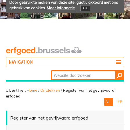
Door gebruik te maken van deze site, gaat u akkoord met ons
gebruik van cookies.
Meer informatie
OK
NAVIGATION
Zoek
DOEN
Geavanceerd
ONTDEKKEN
zoeken...
U bent hier:
Home
/
Ontdekken
/
Register van het gevrijwaard
erfgoed
BELEVEN
NL
FR
Register van het gevrijwaard erfgoed