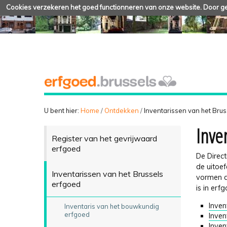
Cookies verzekeren het goed functionneren van onze website. Door geb
U bent hier:
Home
/
Ontdekken
/
Inventarissen van het Bru
Inve
Register van het gevrijwaard
erfgoed
De Direc
de uitoef
Inventarissen van het Brussels
vormen d
erfgoed
is in erf
Inven
Inventaris van het bouwkundig
erfgoed
Inven
Inven