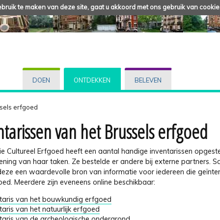
ruik te maken van deze site, gaat u akkoord met ons gebruik van cookie
DOEN
ONTDEKKEN
BELEVEN
ssels erfgoed
ntarissen van het Brussels erfgoed
tie Cultureel Erfgoed heeft een aantal handige inventarissen opges
ening van haar taken. Ze bestelde er andere bij externe partners. 
eze een waardevolle bron van informatie voor iedereen die geïnte
goed. Meerdere zijn eveneens online beschikbaar:
taris van het bouwkundig erfgoed
taris van het natuurlijk erfgoed
taris van de archeologische ondergrond