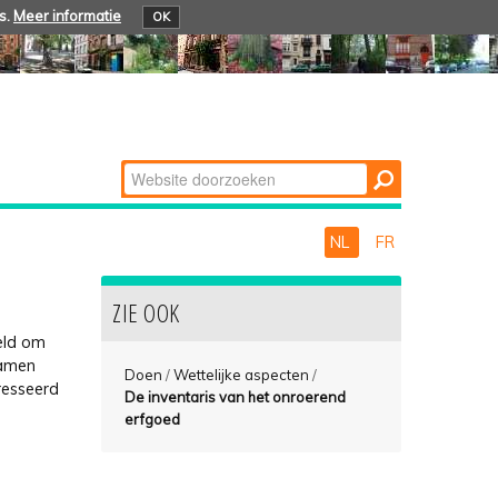
s.
Meer informatie
OK
Zoek
Geavanceerd
zoeken...
NL
FR
ZIE OOK
teld om
Samen
Doen
/
Wettelijke aspecten
/
resseerd
De inventaris van het onroerend
erfgoed