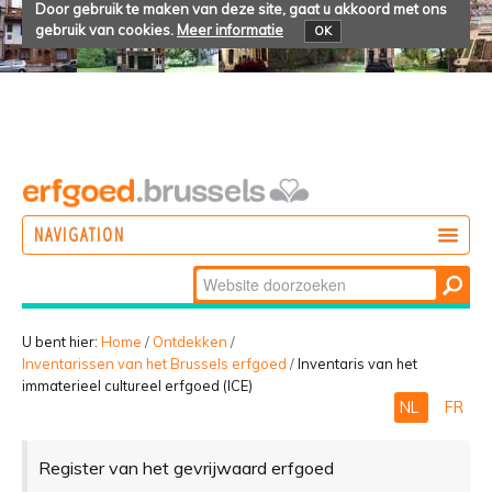
Door gebruik te maken van deze site, gaat u akkoord met ons
gebruik van cookies.
Meer informatie
OK
NAVIGATION
Zoek
DOEN
Geavanceerd
ONTDEKKEN
zoeken...
U bent hier:
Home
/
Ontdekken
/
Inventarissen van het Brussels erfgoed
/
Inventaris van het
BELEVEN
immaterieel cultureel erfgoed (ICE)
NL
FR
Register van het gevrijwaard erfgoed