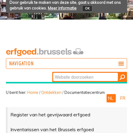
Door gebruik te maken van deze site, gaat u akkoord met ons
gebruik van cookies.
Meer informatie
OK
NAVIGATION
Zoek
DOEN
Geavanceerd
ONTDEKKEN
zoeken...
U bent hier:
Home
/
Ontdekken
/
Documentatiecentrum
NL
FR
BELEVEN
Register van het gevrijwaard erfgoed
Inventarissen van het Brussels erfgoed