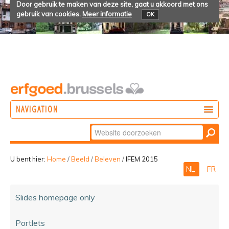
Door gebruik te maken van deze site, gaat u akkoord met ons
gebruik van cookies.
Meer informatie
OK
NAVIGATION
Zoek
DOEN
Geavanceerd
ONTDEKKEN
zoeken...
U bent hier:
Home
/
Beeld
/
Beleven
/
IFEM 2015
NL
FR
BELEVEN
Slides homepage only
Portlets