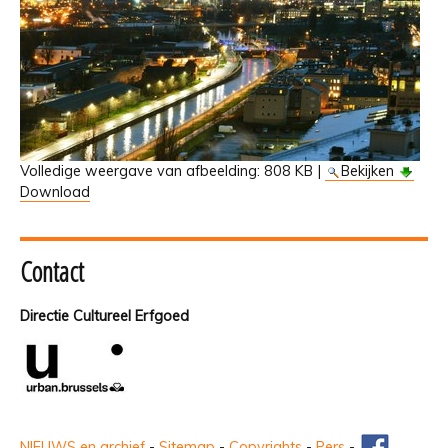
Volledige weergave van afbeelding:
808 KB
|
Bekijken
Download
Contact
Directie Cultureel Erfgoed
NIEUWS en archief
-
Sitemap
-
Copyrights
-
Pers
-